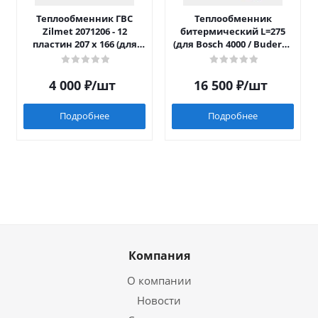
Теплообменник ГВС
Теплообменник
Zilmet 2071206 - 12
битермический L=275
пластин 207 x 166 (для
(для Bosch 4000 / Buderus
Luna/Eco Four после 2014)
042)
4 000
₽
/шт
16 500
₽
/шт
Подробнее
Подробнее
Компания
О компании
Новости