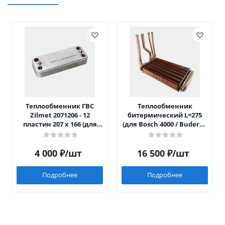
Теплообменник ГВС
Теплообменник
Zilmet 2071206 - 12
битермический L=275
пластин 207 x 166 (для
(для Bosch 4000 / Buderus
Luna/Eco Four после 2014)
042)
4 000
₽
/шт
16 500
₽
/шт
Подробнее
Подробнее